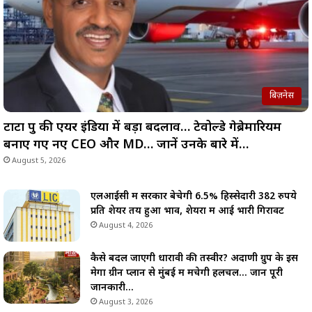
बिज़नेस
टाटा ग्रुप की एयर इंडिया में बड़ा बदलाव… टेवोल्डे गेब्रेमारियम
बनाए गए नए CEO और MD… जानें उनके बारे में…
August 5, 2026
एलआईसी में सरकार बेचेगी 6.5% हिस्सेदारी 382 रुपये
प्रति शेयर तय हुआ भाव, शेयरों में आई भारी गिरावट
August 4, 2026
कैसे बदल जाएगी धारावी की तस्वीर? अदाणी ग्रुप के इस
मेगा ग्रीन प्लान से मुंबई में मचेगी हलचल… जानें पूरी
जानकारी…
August 3, 2026