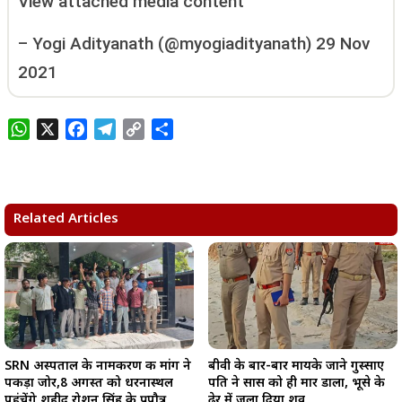
View attached media content
–
Yogi Adityanath (@myogiadityanath)
29 Nov
2021
W
X
F
T
C
S
h
a
e
o
h
a
c
l
p
a
t
e
e
y
r
s
b
g
L
e
Related Articles
A
o
r
i
p
o
a
n
p
k
m
k
SRN अस्पताल के नामकरण की मांग ने
बीवी के बार-बार मायके जाने गुस्साए
पकड़ा जोर,8 अगस्त को धरनास्थल
पति ने सास को ही मार डाला, भूसे के
पहुंचेंगे शहीद रोशन सिंह के प्रपौत्र
ढेर में जला दिया शव