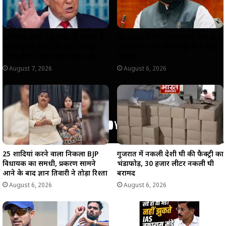
अमेरिका-ईरान युद्ध जल्द हो सकता है
वर्ष 2022 में बिना चारदीवारी और फर्श
खत्म? ट्रंप ने समझौते और परमाणु
पर बैठकर पढ़ने को मजबूर थे 4 लाख
हथियारों को लेकर किया बड़ा दावा
विद्यार्थी
August 7, 2026
August 6, 2026
25 शादियां करने वाला निकला BJP
गुजरात में नकली देशी घी की फैक्ट्री का
विधायक का समधी, प्रकरण सामने
भंडाफोड़, 30 हजार लीटर नकली घी
आने के बाद ज्ञान तिवारी ने तोड़ा रिश्ता
बरामद
August 6, 2026
August 6, 2026