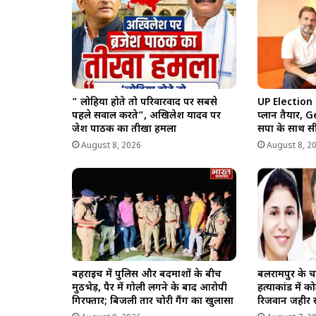
p
k
m
k
” लोहिया होते तो परिवारवाद पर सबसे
UP Election 20
पहले सवाल करते”, अखिलेश यादव पर
प्लान तैयार,
ब्रजेश पाठक का तीखा हमला
सपा के साथ सी
August 8, 2026
August 8, 2
बहराइच में पुलिस और बदमाशों के बीच
बलरामपुर के चर
मुठभेड़, पैर में गोली लगने के बाद आरोपी
हत्याकांड में को
गिरफ्तार; बिजली तार चोरी गैंग का खुलासा
रिजवान जहीर 