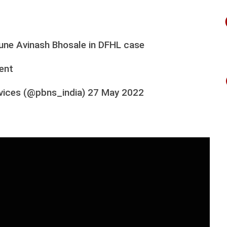
Pune Avinash Bhosale in DFHL case
ent
vices (@pbns_india)
27 May 2022