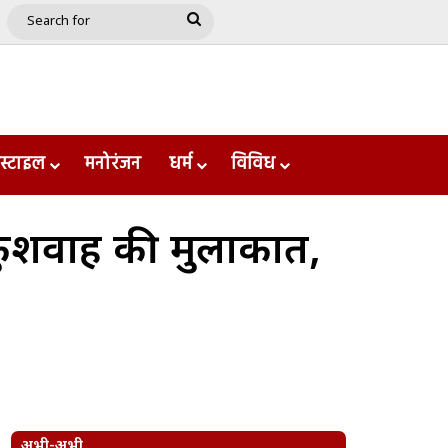
e
le
Google Play
Search
for
स्टाइल
मनोरंजन
धर्म
विविध
सिंह कुशवाह की मुलाकात,
अभी-अभी