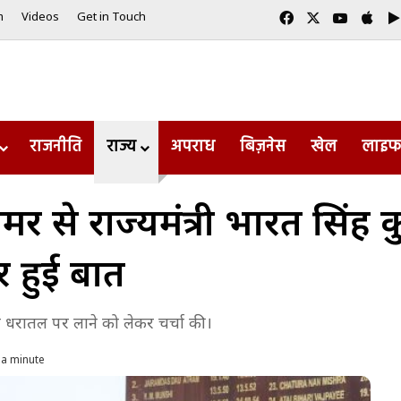
Facebook
X
YouTub
App
m
Videos
Get in Touch
राजनीति
राज्य
अपराध
बिज़नेस
खेल
लाइफ
र सिंह तोमर से राज्यमंत्री भारत 
र हुई बात
द धरातल पर लाने को लेकर चर्चा की।
 a minute