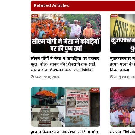
A
o
r
i
Related Articles
p
o
a
n
p
k
m
k
सीएम योगी ने मेरठ में कांवड़ियों पर बरसाए
मुजफ्फरनगर म
फूल, बोले- सावन की शिवरात्रि तक साढ़े
हत्या, पत्नी के 
चार करोड़ शिवभक्त करेंगे जलाभिषेक
किया हमला
August 8, 2026
August 8, 2
हाथ में फ्रैक्चर का ऑपरेशन..ओटी में मौत,
मेरठ में CM योग