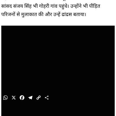
सांसद संजय सिंह भी गोहरी गांव पहुंचे। उन्होंने भी पीड़ित
परिजनों से मुलाकात की और उन्हें ढांढस बताया।
W
X
F
T
C
S
h
a
e
o
h
a
c
l
p
a