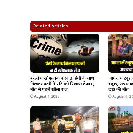
a
c
l
p
a
t
e
e
y
r
s
b
g
L
e
A
o
r
i
Related Articles
p
o
a
n
p
k
m
k
बरेली में खौफनाक वारदात, प्रेमी के साथ
आगरा में ट्यूशन
मिलकर पत्नी ने पति को पिलाया तेजाब,
बंदूक, अचानक
मौत से पहले खोला राज
छात्र की मौत
August 9, 2026
August 9, 2