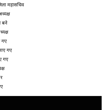
ि जिला महासचिव
ध्यक्ष
 बने
्यक्ष
ए गए
बनाए गए
ाए गए
क्ष
गर
गए