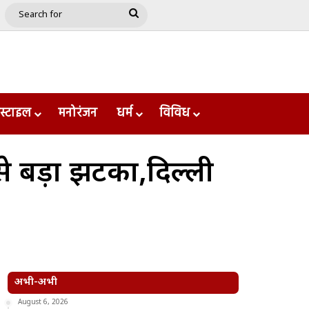
e
le
Google Play
Search
for
स्टाइल
मनोरंजन
धर्म
विविध
े बड़ा झटका,दिल्ली
अभी-अभी
August 6, 2026