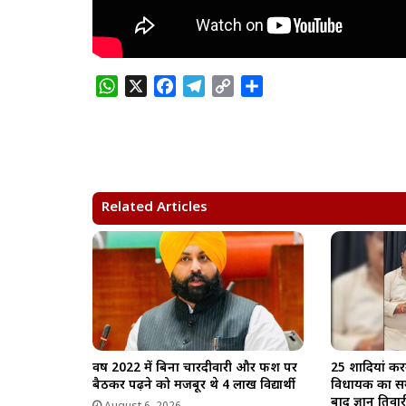
W
X
F
T
C
S
h
a
e
o
h
a
c
l
p
a
t
e
e
y
r
s
b
g
L
e
A
o
r
i
Related Articles
p
o
a
n
p
k
m
k
वर्ष 2022 में बिना चारदीवारी और फर्श पर
25 शादियां कर
बैठकर पढ़ने को मजबूर थे 4 लाख विद्यार्थी
विधायक का सम
बाद ज्ञान तिवारी