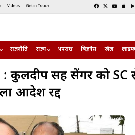
Facebook
X
YouTub
App
m
Videos
Get in Touch
राजनीति
राज्य
अपराध
बिज़नेस
खेल
लाइफ
ुलदीप सिंह सेंगर को SC स
ाला आदेश रद्द