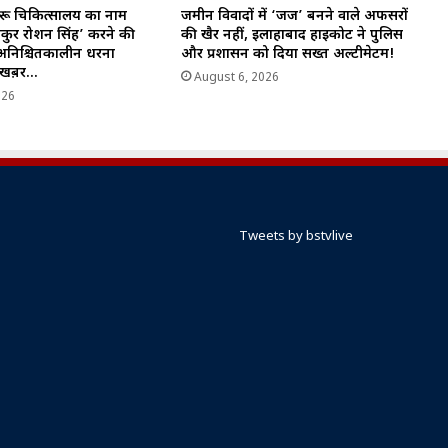
ेहरू चिकित्सालय का नाम
जमीन विवादों में ‘जज’ बनने वाले अफसरों
कुर रोशन सिंह’ करने की
की खैर नहीं, इलाहाबाद हाईकोर्ट ने पुलिस
 अनिश्चितकालीन धरना
और प्रशासन को दिया सख्त अल्टीमेटम!
ी खब़र…
August 6, 2026
026
Tweets by bstvlive