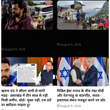
p
o
a
n
p
k
m
k
अतीक के बेटे अबान की पोस्टमार्टम
चंबा बस हादसा: बैरागढ़-चंबा मार्ग पर
रिपोर्ट में चौंकाने वाला खुलासा, शरीर
खाई में गिरी निजी बस, 7 लोगों की मौत
पर मिलीं 23 चोटें!
August 8, 2026
August 8, 2026
मिडिल ईस्ट तनाव के बीच PM मोदी
ऋषभ पंत ने सीएम धामी से मांगी
और नेतन्याहू की बातचीत, भारत-
मदद- उत्तराखंड में तीन साल से नहीं
इजरायल संबंध मजबूत करने पर जोर
मिली जमीन, बोले- मुफ्त नहीं, तय दरों
पर खरीदना चाहता हूं!
August 8, 2026