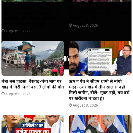
हाई कोर्ट को हल्द्वानी शिफ्ट करने का
अतीक के बेटे अबान की पोस्टमार्टम
रास्ता साफ, पर बेलबाबा में कटेंगे 15
रिपोर्ट में चौंकाने वाला खुलासा, शरीर
हजार पौधे; कैबिनेट ने 30 हेक्टेयर
पर मिलीं 23 चोटें!
जमीन ट्रांसफर की दी मंजूरी
August 8, 2026
August 8, 2026
चंबा बस हादसा: बैरागढ़-चंबा मार्ग पर
ऋषभ पंत ने सीएम धामी से मांगी
खाई में गिरी निजी बस, 7 लोगों की मौत
मदद- उत्तराखंड में तीन साल से नहीं
मिली जमीन, बोले- मुफ्त नहीं, तय दरों
August 8, 2026
पर खरीदना चाहता हूं!
August 8, 2026