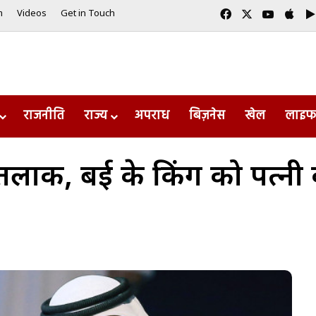
Facebook
X
YouTub
App
m
Videos
Get in Touch
राजनीति
राज्य
अपराध
बिज़नेस
खेल
लाइफ
लाक, दुबई के किंग को पत्नी को