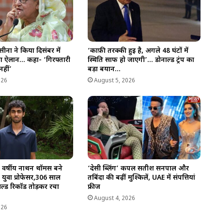
सीना ने किया दिसंबर में
‘काफ़ी तरक्की हुई है, अगले 48 घंटों में
का ऐलान… कहा- ‘गिरफ्तारी
स्थिति साफ हो जाएगी’… डोनाल्ड ट्रंप का
नहीं’
बड़ा बयान…
026
August 5, 2026
 वर्षीय नाथन थॉमस बने
‘देसी ब्लिंग’ कपल सतीश सनपाल और
 युवा प्रोफेसर,306 साल
तबिंदा की बढ़ीं मुश्किलें, UAE में संपत्तियां
्ल्ड रिकॉर्ड तोड़कर रचा
फ्रीज
August 4, 2026
026