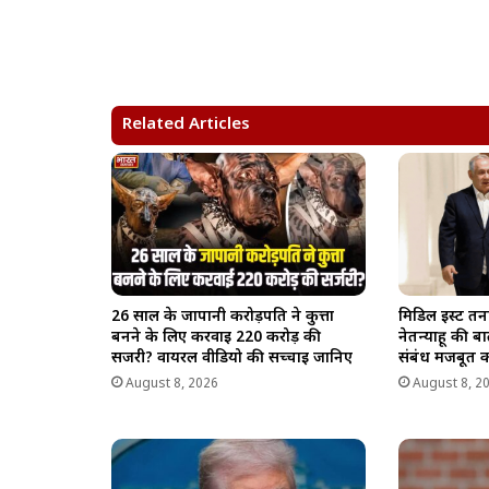
h
a
e
o
h
a
c
l
p
a
t
e
e
y
r
s
b
g
L
e
A
o
r
i
Related Articles
p
o
a
n
p
k
m
k
मिडिल ईस्ट त
26 साल के जापानी करोड़पति ने कुत्ता
नेतन्याहू की
बनने के लिए करवाई 220 करोड़ की
संबंध मजबूत क
सर्जरी? वायरल वीडियो की सच्चाई जानिए
August 8, 2
August 8, 2026