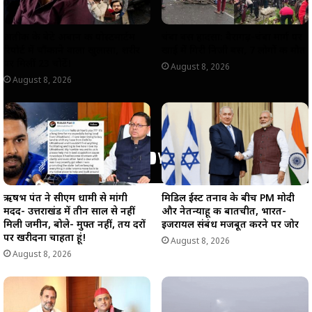
अतीक के बेटे अबान की पोस्टमार्टम
चंबा बस हादसा: बैरागढ़-चंबा मार्ग पर
रिपोर्ट में चौंकाने वाला खुलासा, शरीर
खाई में गिरी निजी बस, 7 लोगों की मौत
पर मिलीं 23 चोटें!
August 8, 2026
August 8, 2026
मिडिल ईस्ट तनाव के बीच PM मोदी
ऋषभ पंत ने सीएम धामी से मांगी
और नेतन्याहू की बातचीत, भारत-
मदद- उत्तराखंड में तीन साल से नहीं
इजरायल संबंध मजबूत करने पर जोर
मिली जमीन, बोले- मुफ्त नहीं, तय दरों
पर खरीदना चाहता हूं!
August 8, 2026
August 8, 2026