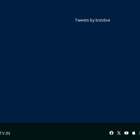
Tweets by bstvlive
Facebook
X
YouT
Ap
rTV.IN