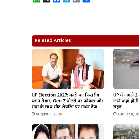
h
a
e
o
h
a
c
l
p
a
t
e
e
y
r
s
b
g
L
e
A
o
r
i
Related Articles
p
o
a
n
p
k
m
k
UP Election 2027: कांग्रेस का त्रिस्तरीय
UP में अगले 2
प्लान तैयार, Gen Z वोटरों पर फोकस और
जानें कहां हो
सपा के साथ सीट शेयरिंग पर मंथन तेज
राहत
August 8, 2026
August 8, 2