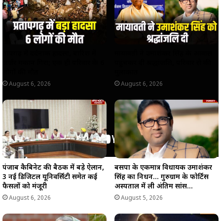
p
k
m
k
प्रतापगढ़ में दर्दनाक हादसा, बारिश में
मायावती ने उमाशंकर सिंह के आवास
जर्जर मकान गिरा; एक ही परिवार के 6
पहुंचकर दी श्रद्धांजलि, परिवार से की
लोगों की मौत
मुलाकात
August 6, 2026
August 6, 2026
पंजाब कैबिनेट की बैठक में बड़े ऐलान,
बसपा के एकमात्र विधायक उमाशंकर
3 नई डिजिटल यूनिवर्सिटी समेत कई
सिंह का निधन… गुरुग्राम के फोर्टिस
फैसलों को मंजूरी
अस्पताल में ली अंतिम सांस…
August 6, 2026
August 5, 2026