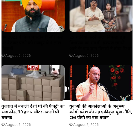
p
o
a
n
p
k
m
k
वर्ष 2022 में बिना चारदीवारी और फर्श
25 शादियां करने वाला निकला BJP
पर बैठकर पढ़ने को मजबूर थे 4 लाख
विधायक का समधी, प्रकरण सामने
विद्यार्थी
आने के बाद ज्ञान तिवारी ने तोड़ा रिश्ता
August 6, 2026
August 6, 2026
गुजरात में नकली देशी घी की फैक्ट्री का
युवाओं की आकांक्षाओं के अनुरूप
भंडाफोड़, 30 हजार लीटर नकली घी
बनेगी प्रदेश की नई एकीकृत युवा नीति,
बरामद
CM योगी का बड़ा बयान
August 6, 2026
August 6, 2026