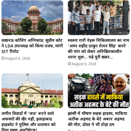
लखनऊ कोचिंग अग्निकांड: सुप्रीम कोर्ट
स्वरूप रानी नेहरू चिकित्सालय का नाम
ने LDA उपाध्यक्ष को किया तलब, मांगी
‘अमर शहीद ठाकुर रोशन सिंह’ करने
SIT रिपोर्ट
की मांग को लेकर अनिश्चितकालीन
धरना शुरू… पढ़े पूरी खब़र…
August 6, 2026
August 6, 2026
जमीन विवादों में ‘जज’ बनने वाले
झांसी में भीषण सड़क हादसा, माफिया
अफसरों की खैर नहीं, इलाहाबाद
अतीक अहमद के बेटे अबान अहमद
हाईकोर्ट ने पुलिस और प्रशासन को
की मौत; दोस्त ने भी तोड़ा दम
दिया सख्त अल्टीमेटम!