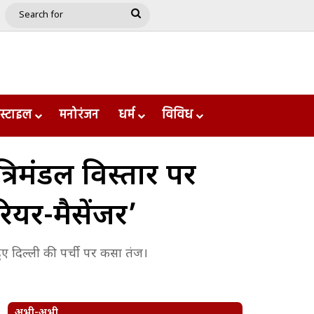
e
le
Google Play
Search
for
स्टाइल
मनोरंजन
धर्म
विविध
रिमंडल विस्तार पर
यर-मैसेंजर’
ए दिल्ली की पर्ची पर कसा तंज।
अभी-अभी