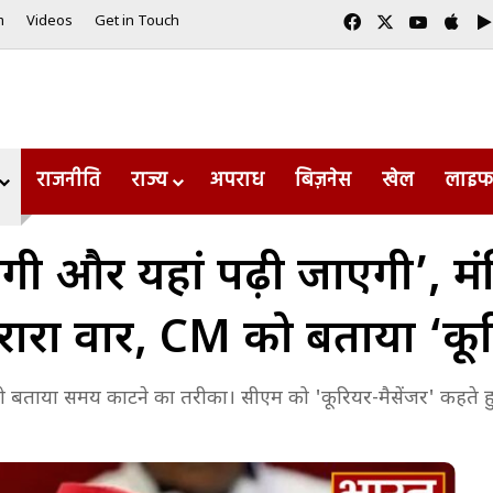
Facebook
X
YouTub
App
m
Videos
Get in Touch
राजनीति
राज्य
अपराध
बिज़नेस
खेल
लाइफ
 और यहां पढ़ी जाएगी’, मंत्
रा वार, CM को बताया ‘कूरि
 को बताया समय काटने का तरीका। सीएम को 'कूरियर-मैसेंजर' कहते हु