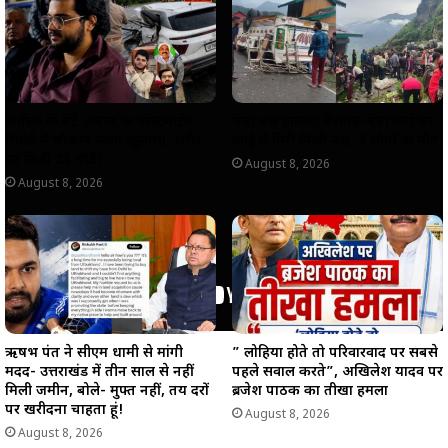
p
o
a
n
p
k
m
k
अतीक के बेटे अबान की पोस्टमार्टम
चंबा बस हादसा: बैरागढ़-चंबा मार्ग पर
रिपोर्ट में चौंकाने वाला खुलासा, शरीर
खाई में गिरी निजी बस, 7 लोगों की मौत
पर मिलीं 23 चोटें!
August 8, 2026
August 8, 2026
ऋषभ पंत ने सीएम धामी से मांगी
” लोहिया होते तो परिवारवाद पर सबसे
मदद- उत्तराखंड में तीन साल से नहीं
पहले सवाल करते”, अखिलेश यादव पर
मिली जमीन, बोले- मुफ्त नहीं, तय दरों
ब्रजेश पाठक का तीखा हमला
पर खरीदना चाहता हूं!
August 8, 2026
August 8, 2026