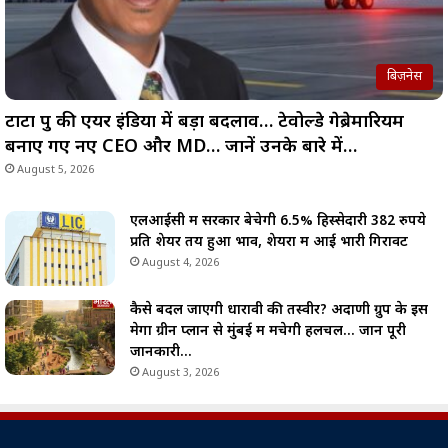
बिज़नेस
टाटा ग्रुप की एयर इंडिया में बड़ा बदलाव… टेवोल्डे गेब्रेमारियम
बनाए गए नए CEO और MD… जानें उनके बारे में…
August 5, 2026
एलआईसी में सरकार बेचेगी 6.5% हिस्सेदारी 382 रुपये
प्रति शेयर तय हुआ भाव, शेयरों में आई भारी गिरावट
August 4, 2026
कैसे बदल जाएगी धारावी की तस्वीर? अदाणी ग्रुप के इस
मेगा ग्रीन प्लान से मुंबई में मचेगी हलचल… जानें पूरी
जानकारी…
August 3, 2026