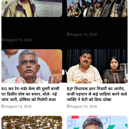
यौन उत्पीड़न मामले में बॉलीवुड
यमन के अल-मुखा शहर पर हूती
डायरेक्टर शकील नूरानी गिरफ्तार, 12
हमला, 7 लोगों की मौत और 30 घायल
अगस्त तक पुलिस हिरासत में भेजे गए
August 10, 2026
August 10, 2026
RG कर रेप-मर्डर केस की दूसरी बरसी
BJP विधायक ज्ञान तिवारी का आरोप,
पर दिलीप घोष का बयान, बोले- नई
फर्जी पहचान से कई शादियां करने वाले
जांच जारी, दोषियों को मिलेगी सजा
व्यक्ति ने बेटी को दिया धोखा
August 10, 2026
August 10, 2026