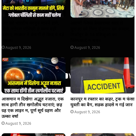
मेटा को भारतीय कानून मानने होंगे,
अदाणी स्किल डेवलपमेंट सेंटर से
सिर्फ ग्लोबल पॉलिसी से काम नहीं
युवाओं को मिला रोजगार का अवसर,
चलेगा; सरकार ने कंपनी से किए ये बड़े
मिर्जापुर के 14 प्रशिक्षुओं का
सवाल!
फ्लिपकार्ट में चयन
August 9, 2026
August 9, 2026
आसमान में दिखेगा अद्भुत नजारा, एक
कानपुर में रफ्तार का कहर, ट्रक में फंसा
साथ होंगी तीन खगोलीय घटनाएं; छह
युवती का बैग, सड़क हादसे में गई जान
ग्रह एक लाइन में, पूर्ण सूर्य ग्रहण और
August 9, 2026
उल्का वर्षा
August 9, 2026