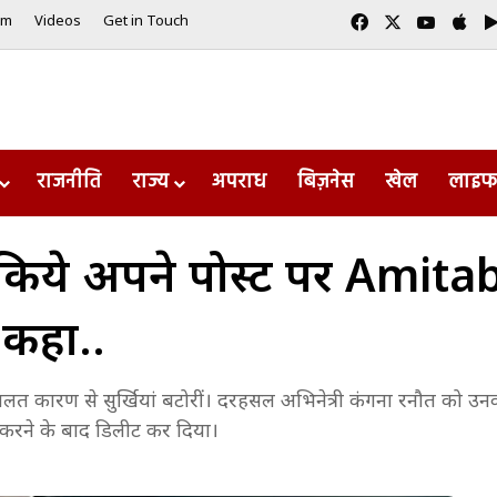
Facebook
X
YouTub
App
am
Videos
Get in Touch
राजनीति
राज्य
अपराध
बिज़नेस
खेल
लाइफ
िये अपने पोस्ट पर Amita
 कहा..
गलत कारण से सुर्खियां बटोरीं। दरहसल अभिनेत्री कंगना रनौत को उनक
 करने के बाद डिलीट कर दिया।