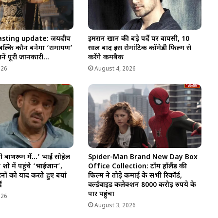
sting update: जयदीप
इमरान खान की बड़े पर्दे पर वापसी, 10
बल्कि कौन बनेगा ‘रामायण’
साल बाद इस रोमांटिक कॉमेडी फिल्म से
ानें पूरी जानकारी…
करेंगे कमबैक
026
August 4, 2026
 बाथरूम में…’ भाई सोहेल
Spider-Man Brand New Day Box
ो में पहुंचे ‘भाईजान’,
Office Collection: टॉम हॉलैंड की
िनों को याद करते हुए बयां
फिल्म ने तोड़े कमाई के सभी रिकॉर्ड,
द
वर्ल्डवाइड कलेक्शन 8000 करोड़ रुपये के
पार पहुंचा
026
August 3, 2026