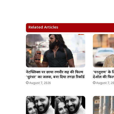
a
c
l
p
a
t
e
e
y
r
s
b
g
L
e
A
o
r
i
Related Articles
p
o
a
n
p
k
m
k
नेटफ्लिक्स पर छाया रणवीर सिंह की फिल्म
‘परशुराम’ के 
‘धुरंधर’ का जलवा, बना दिया तगड़ा रिकॉर्ड
देओल की फिल्
August 7, 2026
August 7, 2