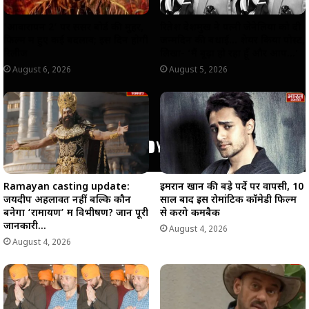
‘आवारापन 2’ पर सेंसर बोर्ड की मुहर,
रितेश देशमुख ने पत्नी जेनेलिया को दी
फिल्म में हुए कई बदलाव; इस दिन होगी
जन्मदिन की बधाई… शेयर किया पोस्ट,
रिलीज
लिखा- ‘मैं बूढ़ा हो रहा हूँ और आप…’
August 6, 2026
August 5, 2026
Ramayan casting update:
इमरान खान की बड़े पर्दे पर वापसी, 10
जयदीप अहलावत नहीं बल्कि कौन
साल बाद इस रोमांटिक कॉमेडी फिल्म
बनेगा ‘रामायण’ में विभीषण? जानें पूरी
से करेंगे कमबैक
जानकारी…
August 4, 2026
August 4, 2026