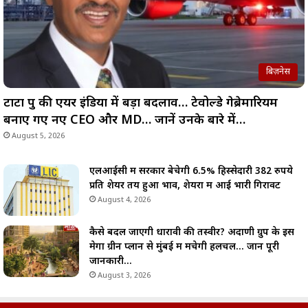
बिज़नेस
टाटा ग्रुप की एयर इंडिया में बड़ा बदलाव… टेवोल्डे गेब्रेमारियम
बनाए गए नए CEO और MD… जानें उनके बारे में…
August 5, 2026
एलआईसी में सरकार बेचेगी 6.5% हिस्सेदारी 382 रुपये
प्रति शेयर तय हुआ भाव, शेयरों में आई भारी गिरावट
August 4, 2026
कैसे बदल जाएगी धारावी की तस्वीर? अदाणी ग्रुप के इस
मेगा ग्रीन प्लान से मुंबई में मचेगी हलचल… जानें पूरी
जानकारी…
August 3, 2026