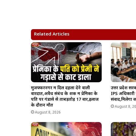
h
a
e
o
h
a
c
l
p
a
t
e
e
y
r
s
b
g
L
e
A
o
r
i
Related Articles
p
o
a
n
p
k
m
k
मुजफ्फरनगर में दिल दहला देने वाली
उत्तर प्रदेश 
वारदात,अवैध संबंध के शक में प्रेमिका के
IPS अधिकारी स्कू
पति पर गंडासे से ताबड़तोड़ 17 वार,इलाज
संवाद,मिलेगा 
के दौरान मौत
August 8, 2
August 8, 2026