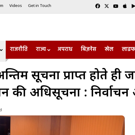
Facebook
X
YouTub
App
am
Videos
Get in Touch
राजनीति
राज्य
अपराध
बिज़नेस
खेल
लाइफ
न्तिम सूचना प्राप्त होते ही
ाचन की अधिसूचना : निर्वाचन
d