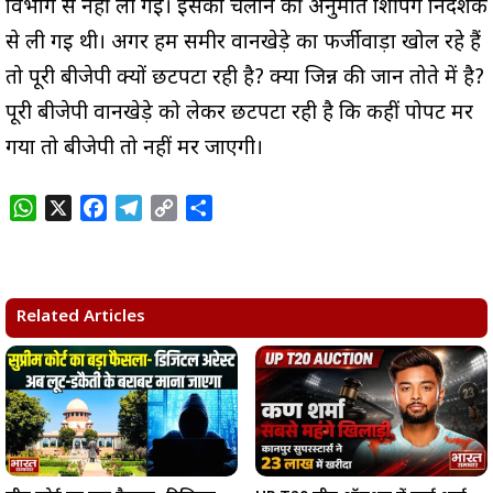
विभाग से नहीं ली गई। इसको चलाने की अनुमति शिपिंग निदेशक
से ली गई थी। अगर हम समीर वानखेड़े का फर्जीवाड़ा खोल रहे हैं
तो पूरी बीजेपी क्यों छटपटा रही है? क्या जिन्न की जान तोते में है?
पूरी बीजेपी वानखेड़े को लेकर छटपटा रही है कि कहीं पोपट मर
गया तो बीजेपी तो नहीं मर जाएगी।
W
X
F
T
C
S
h
a
e
o
h
a
c
l
p
a
t
e
e
y
r
s
b
g
L
e
Related Articles
A
o
r
i
p
o
a
n
p
k
m
k