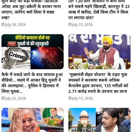
सुप्रीम कोर्ट का बड़ा फैसला- डिजिटल
UP T20 लीग ऑक्शन में कर्ण शर्मा
अरेस्ट अब लूट-डकैती के बराबर माना
बने सबसे महंगे खिलाड़ी, कानपुर ने 23
जाएगा, जानिए क्यों लिया ये सख्त
लाख में खरीदा, देखें किस टीम ने किस
रुख?
पर लगाया दांव?
July 28, 2026
July 25, 2026
कैफे में पकड़े जाने के बाद वायरल हुआ
‘मुख्यमंत्री सेहत योजना’ के तहत युवा
वीडियो… सदमे में आकर हिंदू युवती ने
वयस्कों ने करवाया सबसे अधिक
की आत्महत्या… पुलिस ने हिरासत में
कैशलेस हृदय उपचार, 135 मरीज़ों को
लिया युवक…
2.71 करोड़ रुपये के उपचार का लाभ
July 22, 2026
July 19, 2026