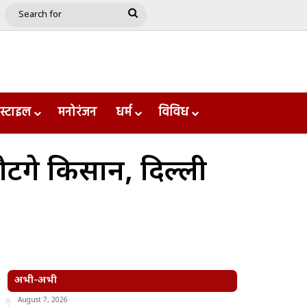
e
le
Google Play
Search
for
स्टाइल
मनोरंजन
धर्म
विविध
ंगे किसान, दिल्ली
अभी-अभी
August 7, 2026