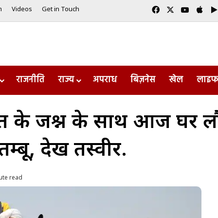
Facebook
X
YouTub
App
m
Videos
Get in Touch
राजनीति
राज्य
अपराध
बिज़नेस
खेल
लाइफ
के जश्न के साथ आज घर लौटे
म्बू, देखें तस्वीरें.
ute read