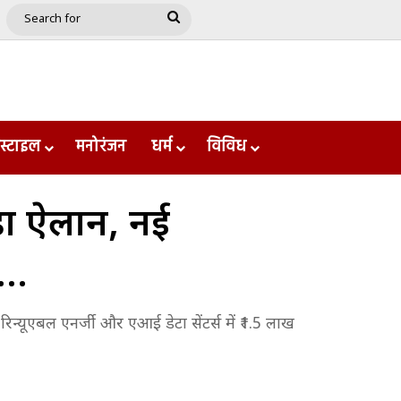
e
le
Google Play
Search
for
स्टाइल
मनोरंजन
धर्म
विविध
़ा ऐलान, नई
न…
ं रिन्यूएबल एनर्जी और एआई डेटा सेंटर्स में ₹1.5 लाख