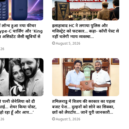
 में लॉन्च हुआ नया फीचर
इलाहाबाद HC ने लगाया पुलिस और
pe-C चार्जिंग और ‘King
मजिस्ट्रेट को फटकार… कहा- कॉपी पेस्ट से
सिस्टेंट जैसी खूबियों से
नहीं चलेगी न्याय व्यवस्था…
August 5, 2026
026
े पत्नी जेनेलिया को दी
तमिलनाडु में विजय की सरकार का पहला
धाई… शेयर किया पोस्ट,
बजट पेश… दुल्हनों को सोने का सिक्का,
़ा हो रहा हूँ और आप…’
छात्रों को लैपटॉप… जानें पूरी जानकारी…
026
August 5, 2026