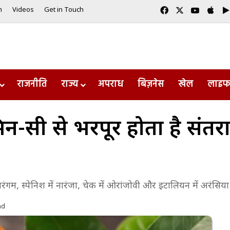
Facebook
X
YouTub
App
m
Videos
Get in Touch
राजनीति
राज्य
अपराध
बिज़नेस
खेल
लाइफ
-सी से भरपूर होता है संतरा,
नारंगम, स्पेनिश में नारंजा, चेक में ओरांजोवी और इटालियन में अरंसिय
ad