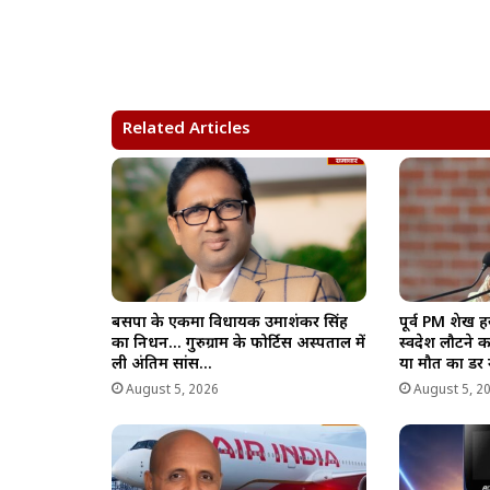
h
a
e
o
h
a
c
l
p
a
t
e
e
y
r
s
b
g
L
e
A
o
r
i
Related Articles
p
o
a
n
p
k
m
k
बसपा के एकमात्र विधायक उमाशंकर सिंह
पूर्व PM शेख ह
का निधन… गुरुग्राम के फोर्टिस अस्पताल में
स्वदेश लौटने 
ली अंतिम सांस…
या मौत का डर 
August 5, 2026
August 5, 2