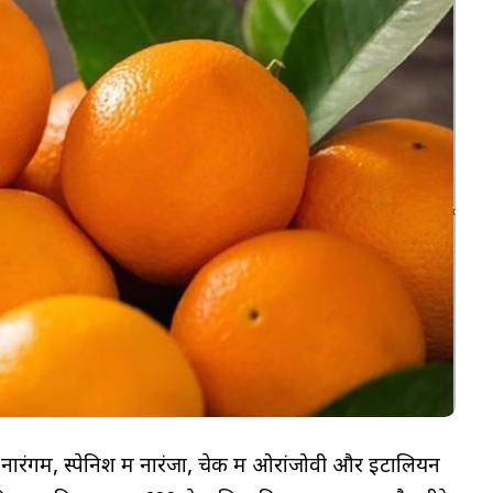
ं नारंगम, स्पेनिश में नारंजा, चेक में ओरांजोवी और इटालियन