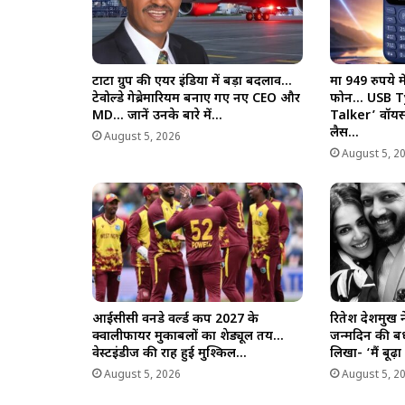
टाटा ग्रुप की एयर इंडिया में बड़ा बदलाव…
मात्र 949 रुपये
टेवोल्डे गेब्रेमारियम बनाए गए नए CEO और
फोन… USB Ty
MD… जानें उनके बारे में…
Talker’ वॉयस अ
लैस…
August 5, 2026
August 5, 2
आईसीसी वनडे वर्ल्ड कप 2027 के
रितेश देशमुख न
क्वालीफायर मुकाबलों का शेड्यूल तय…
जन्मदिन की ब
वेस्टइंडीज की राह हुई मुश्किल…
लिखा- ‘मैं बूढ
August 5, 2026
August 5, 2