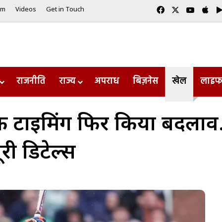
Facebook
X
YouTub
App
am
Videos
Get in Touch
राजनीति
राज्य
अपराध
बिज़नेस
खेल
लाइफ
ी टाइमिंग फिर किया बदलाव
री डिटेल्स