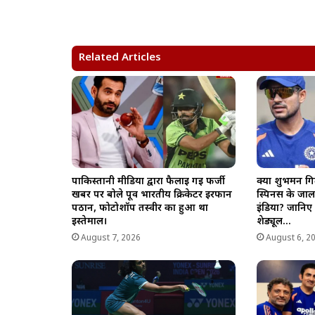
t
e
e
y
r
s
b
g
L
e
A
o
r
i
Related Articles
p
o
a
n
p
k
m
k
पाकिस्तानी मीडिया द्वारा फैलाई गई फर्जी
क्या शुभमन गिल
खबर पर बोले पूर्व भारतीय क्रिकेटर इरफान
स्पिनर्स के ज
पठान, फोटोशॉप तस्वीर का हुआ था
इंडिया? जानिए 
इस्तेमाल।
शेड्यूल…
August 7, 2026
August 6, 2