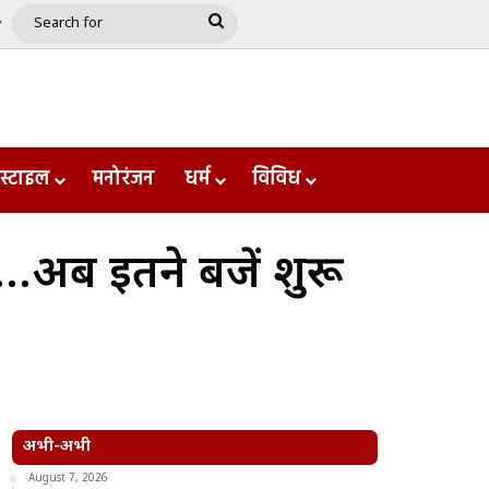
e
le
Google Play
Search
for
स्टाइल
मनोरंजन
धर्म
विविध
…अब इतने बजें शुरू
अभी-अभी
August 7, 2026