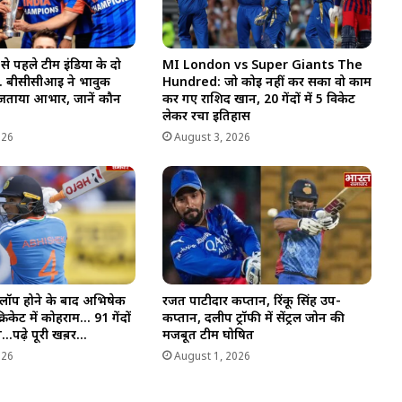
 से पहले टीम इंडिया के दो
MI London vs Super Giants The
… बीसीसीआई ने भावुक
Hundred: जो कोई नहीं कर सका वो काम
जताया आभार, जानें कौन
कर गए राशिद खान, 20 गेंदों में 5 विकेट
लेकर रचा इतिहास
026
August 3, 2026
 फ्लॉप होने के बाद अभिषेक
रजत पाटीदार कप्तान, रिंकू सिंह उप-
क्रिकेट में कोहराम… 91 गेंदों
कप्तान, दलीप ट्रॉफी में सेंट्रल जोन की
न…पढ़े पूरी खब़र…
मजबूत टीम घोषित
026
August 1, 2026