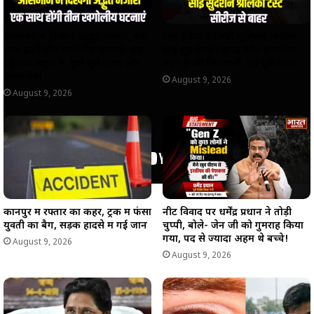
आसमान में दिखेगा अद्भुत नजारा, एक
टीम इंडिया की बढ़ी मुश्किलें, चोटिल
साथ होंगी तीन खगोलीय घटनाएं; छह
साई सुदर्शनकी जगह कौन संभालेगा
ग्रह एक लाइन में, पूर्ण सूर्य ग्रहण और
नंबर-3 की जिम्मेदारी, पढ़े पूरी खबर
उल्का वर्षा
August 9, 2026
August 9, 2026
कानपुर में रफ्तार का कहर, ट्रक में फंसा
नीट विवाद पर धर्मेंद्र प्रधान ने तोड़ी
युवती का बैग, सड़क हादसे में गई जान
चुप्पी, बोले- जेन जी को गुमराह किया
गया, पद से ज्यादा अहम थे बच्चे!
August 9, 2026
August 9, 2026