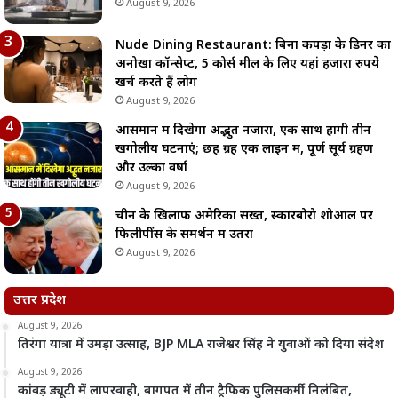
August 9, 2026
Nude Dining Restaurant: बिना कपड़ों के डिनर का
अनोखा कॉन्सेप्ट, 5 कोर्स मील के लिए यहां हजारों रुपये
खर्च करते हैं लोग
August 9, 2026
आसमान में दिखेगा अद्भुत नजारा, एक साथ होंगी तीन
खगोलीय घटनाएं; छह ग्रह एक लाइन में, पूर्ण सूर्य ग्रहण
और उल्का वर्षा
August 9, 2026
चीन के खिलाफ अमेरिका सख्त, स्कारबोरो शोआल पर
फिलीपींस के समर्थन में उतरा
August 9, 2026
उत्तर प्रदेश
August 9, 2026
तिरंगा यात्रा में उमड़ा उत्साह, BJP MLA राजेश्वर सिंह ने युवाओं को दिया संदेश
August 9, 2026
कांवड़ ड्यूटी में लापरवाही, बागपत में तीन ट्रैफिक पुलिसकर्मी निलंबित,