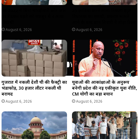
वर्ष 2022 में बिना चारदीवारी और फर्श
25 शादियां करने वाला निकला BJP
पर बैठकर पढ़ने को मजबूर थे 4 लाख
विधायक का समधी, प्रकरण सामने
विद्यार्थी
आने के बाद ज्ञान तिवारी ने तोड़ा रिश्ता
August 6, 2026
August 6, 2026
गुजरात में नकली देशी घी की फैक्ट्री का
युवाओं की आकांक्षाओं के अनुरूप
भंडाफोड़, 30 हजार लीटर नकली घी
बनेगी प्रदेश की नई एकीकृत युवा नीति,
बरामद
CM योगी का बड़ा बयान
August 6, 2026
August 6, 2026