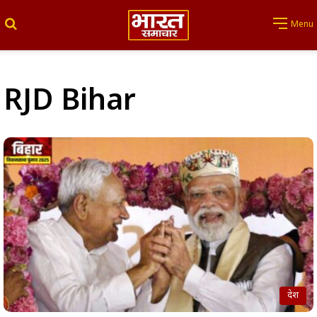
Search for
Menu
RJD Bihar
देश