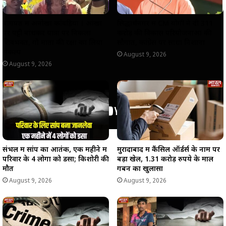
बागपत में अनोखा कांवड़िया ! आंखों
सिद्धार्थनगर में CM योगी ने दी 311
पर पट्टी बांधकर यात्रा पर निकला
करोड़ की विकास परियोजनाओं की
शिवभक्त, गौ माता की रक्षा का लिया
सौगात, कांग्रेस पर साधा निशाना
संकल्प
August 9, 2026
August 9, 2026
संभल में सांप का आतंक, एक महीने में
मुरादाबाद में कैंसिल ऑर्डर्स के नाम पर
परिवार के 4 लोगों को डसा; किशोरी की
बड़ा खेल, 1.31 करोड़ रुपये के माल
मौत
गबन का खुलासा
August 9, 2026
August 9, 2026