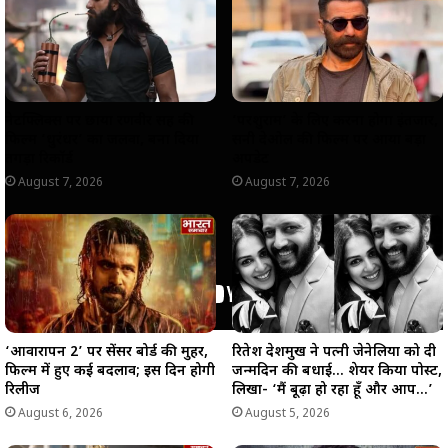
p
o
a
n
p
k
m
k
नेटफ्लिक्स पर छाया रणवीर सिंह की
‘परशुराम’ के लिए करना होगा इंतजार,
फिल्म ‘धुरंधर’ का जलवा, बना दिया
सनी देओल की फिल्म पर आया बड़ा
तगड़ा रिकॉर्ड
अपडेट
August 7, 2026
August 7, 2026
‘आवारापन 2’ पर सेंसर बोर्ड की मुहर,
रितेश देशमुख ने पत्नी जेनेलिया को दी
फिल्म में हुए कई बदलाव; इस दिन होगी
जन्मदिन की बधाई… शेयर किया पोस्ट,
रिलीज
लिखा- ‘मैं बूढ़ा हो रहा हूँ और आप…’
August 6, 2026
August 5, 2026