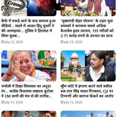
कैफे में पकड़े जाने के बाद वायरल हुआ
‘मुख्यमंत्री सेहत योजना’ के तहत युवा
वीडियो… सदमे में आकर हिंदू युवती ने
वयस्कों ने करवाया सबसे अधिक
की आत्महत्या… पुलिस ने हिरासत में
कैशलेस हृदय उपचार, 135 मरीज़ों को
लिया युवक…
2.71 करोड़ रुपये के उपचार का लाभ
July 22, 2026
July 19, 2026
चमोली में दिखा सियासत का अनूठा
सुप्रीम कोर्ट में हंगामा करने वाले वकील
रंग… कांग्रेस विधायक लखपत बुटोला
प्रबल प्रताप सिंह यादव गिरफ्तार, CJI पर
ने CM धामी की मंच से की तारीफ…
टिप्पणी और कागज फेंकने का आरोप
July 15, 2026
July 15, 2026