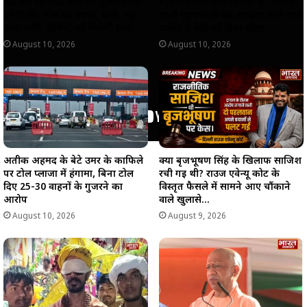
RG कर रेप-मर्डर केस की दूसरी बरसी
BJP विधायक ज्ञान तिवारी का आरोप,
पर दिलीप घोष का बयान, बोले- नई
फर्जी पहचान से कई शादियां करने वाले
जांच जारी, दोषियों को मिलेगी सजा
व्यक्ति ने बेटी को दिया धोखा
August 10, 2026
August 10, 2026
अतीक अहमद के बेटे उमर के काफिले
क्या बृजभूषण सिंह के खिलाफ साजिश
पर टोल प्लाजा में हंगामा, बिना टोल
रची गई थी? राउज एवेन्यू कोर्ट के
दिए 25-30 वाहनों के गुजरने का
विस्तृत फैसले में सामने आए चौंकाने
आरोप
वाले खुलासे…
August 10, 2026
August 9, 2026