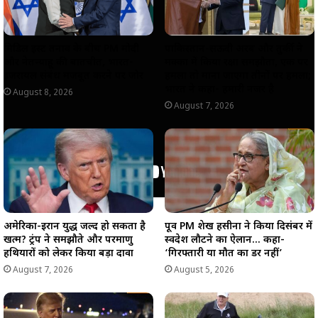
मिडिल ईस्ट तनाव के बीच PM मोदी
पाकिस्तान-सऊदी अरब और तुर्की ने
और नेतन्याहू की बातचीत, भारत-
मक्का में किया रक्षा समझौता, एक पर
इजरायल संबंध मजबूत करने पर जोर
हमला तो माना जाएगा तीनों पर हमला;
भारत ने कहा- हमारी नजर है
August 8, 2026
August 7, 2026
अमेरिका-ईरान युद्ध जल्द हो सकता है
पूर्व PM शेख हसीना ने किया दिसंबर में
खत्म? ट्रंप ने समझौते और परमाणु
स्वदेश लौटने का ऐलान… कहा-
हथियारों को लेकर किया बड़ा दावा
‘गिरफ्तारी या मौत का डर नहीं’
August 7, 2026
August 5, 2026