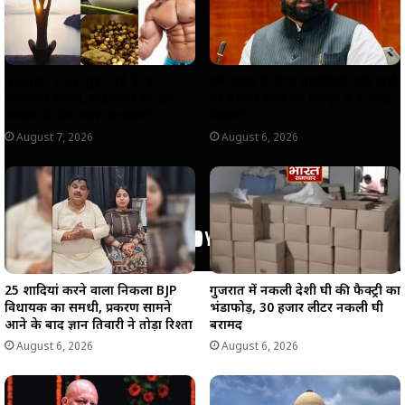
Health Tips: गुड़- चने के हैं
वर्ष 2022 में बिना चारदीवारी और फर्श
चमत्कारी फायदे, महिलाओं की इस
पर बैठकर पढ़ने को मजबूर थे 4 लाख
समस्या के लिए खास लाभकारी
विद्यार्थी
August 7, 2026
August 6, 2026
25 शादियां करने वाला निकला BJP
गुजरात में नकली देशी घी की फैक्ट्री का
विधायक का समधी, प्रकरण सामने
भंडाफोड़, 30 हजार लीटर नकली घी
आने के बाद ज्ञान तिवारी ने तोड़ा रिश्ता
बरामद
August 6, 2026
August 6, 2026