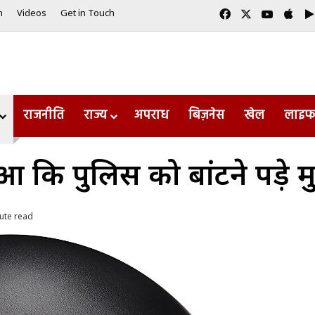
Facebook
X
YouTub
App
m
Videos
Get in Touch
राजनीति
राज्य
अपराध
बिज़नेस
खेल
लाइफ
ुआ कि पुलिस को बांटने पड़े 
ute read