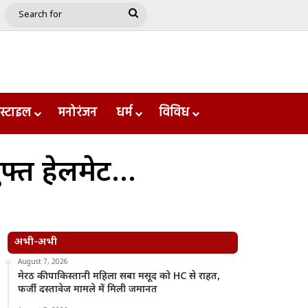
e
le
Google Play
Search
for
स्टाइल
मनोरंजन
धर्म
विविध
मुफ्त हेलमेट…
अभी-अभी
August 7, 2026
मेरठ की पाकिस्तानी महिला सबा मसूद को HC से राहत,
फर्जी दस्तावेज मामले में मिली जमानत