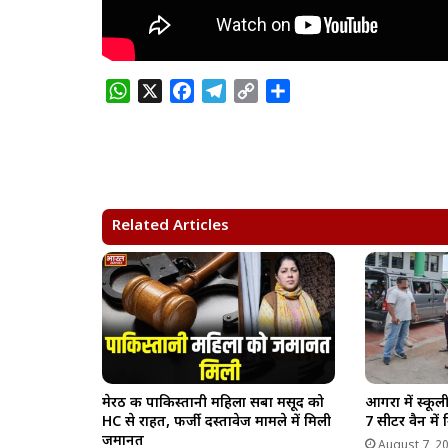
W
X
F
T
C
S
h
a
e
o
h
a
c
l
p
a
t
e
e
y
r
s
b
g
L
e
A
o
r
i
Related Articles
p
o
a
n
p
k
m
k
मेरठ की पाकिस्तानी महिला सबा मसूद को
आगरा में स्कूल
HC से राहत, फर्जी दस्तावेज मामले में मिली
7 सीटर वैन में 
जमानत
August 7, 2