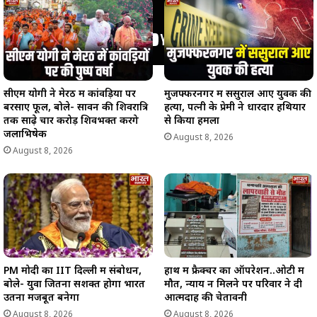
सीएम योगी ने मेरठ में कांवड़ियों पर
मुजफ्फरनगर में ससुराल आए युवक की
बरसाए फूल, बोले- सावन की शिवरात्रि
हत्या, पत्नी के प्रेमी ने धारदार हथियार
तक साढ़े चार करोड़ शिवभक्त करेंगे
से किया हमला
जलाभिषेक
August 8, 2026
August 8, 2026
PM मोदी का IIT दिल्ली में संबोधन,
हाथ में फ्रैक्चर का ऑपरेशन..ओटी में
बोले- युवा जितना सशक्त होगा भारत
मौत, न्याय न मिलने पर परिवार ने दी
उतना मजबूत बनेगा
आत्मदाह की चेतावनी
August 8, 2026
August 8, 2026