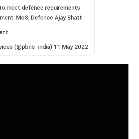
s to meet defence requirements
ment: MoS, Defence Ajay Bhatt
ent
vices (@pbns_india)
11 May 2022