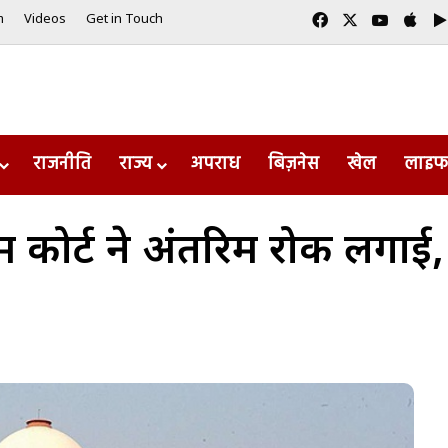
Facebook
X
YouTub
App
m
Videos
Get in Touch
राजनीति
राज्य
अपराध
बिज़नेस
खेल
लाइफ
रीम कोर्ट ने अंतरिम रोक लगाई, 