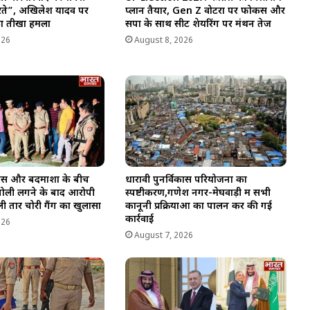
ते”, अखिलेश यादव पर
प्लान तैयार, Gen Z वोटरों पर फोकस और
का तीखा हमला
सपा के साथ सीट शेयरिंग पर मंथन तेज
026
August 8, 2026
लिस और बदमाशों के बीच
धारावी पुनर्विकास परियोजना का
ें गोली लगने के बाद आरोपी
स्पष्टीकरण,गणेश नगर-मेघवाड़ी में सभी
ी तार चोरी गैंग का खुलासा
कानूनी प्रक्रियाओं का पालन कर की गई
कार्रवाई
026
August 7, 2026