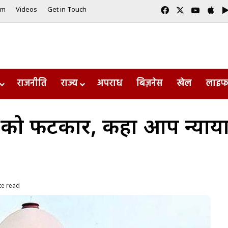
Facebook
X
YouTub
App
am
Videos
Get in Touch
राजनीति
राज्य
अपराध
बिज़नेस
खेल
लाइफ
NGC को फटकार, कहा आप न्या
te read