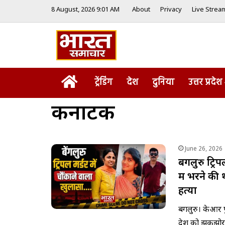
8 August, 2026 9:01 AM
About
Privacy
Live Strea
Home
ट्रेंडिंग
देश
दुनिया
उत्तर प्रदेश
कर्नाटक
June 26, 2026
बेंगलुरु ट्र
में भरने क
हत्या
बेंगलुरु। केआर पु
देश को झकझो