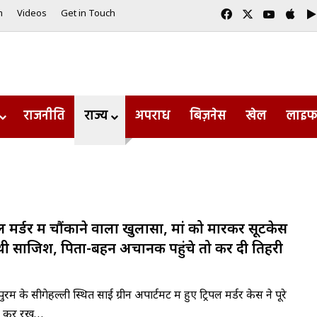
Facebook
X
YouTub
App
m
Videos
Get in Touch
राजनीति
राज्य
अपराध
बिज़नेस
खेल
लाइफ
िपल मर्डर में चौंकाने वाला खुलासा, मां को मारकर सूटकेस
ी थी साजिश, पिता-बहन अचानक पहुंचे तो कर दी तिहरी
रम के सीगेहल्ली स्थित साई ग्रीन अपार्टमेंट में हुए ट्रिपल मर्डर केस ने पूरे
र कर रख…