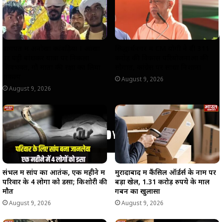
p
k
m
k
बागपत में अनोखा कांवड़िया ! आंखों
सिद्धार्थनगर में CM योगी ने दी 311
पर पट्टी बांधकर यात्रा पर निकला
करोड़ की विकास परियोजनाओं की
शिवभक्त, गौ माता की रक्षा का लिया
सौगात, कांग्रेस पर साधा निशाना
संकल्प
August 9, 2026
August 9, 2026
संभल में सांप का आतंक, एक महीने में
मुरादाबाद में कैंसिल ऑर्डर्स के नाम पर
परिवार के 4 लोगों को डसा; किशोरी की
बड़ा खेल, 1.31 करोड़ रुपये के माल
मौत
गबन का खुलासा
August 9, 2026
August 9, 2026