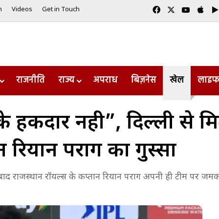
Facebook
X
YouTub
App
m
Videos
Get in Touch
राजनीति
राज्य
अपराध
बिज़नेस
खेल
लाइफ
के हकदार नही”, दिल्ली से 
न रियान पराग का गुस्सा
बाद राजस्थान रॉयल्स के कप्तान रियान पराग अपनी ही टीम पर जमकर 