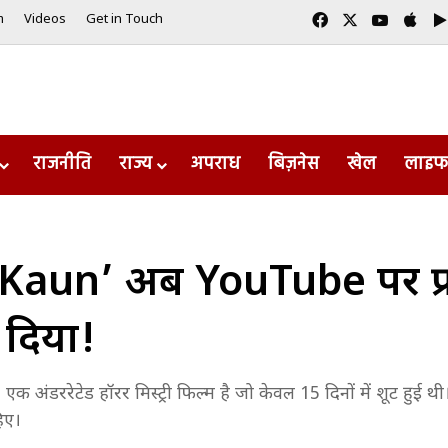
Facebook
X
YouTub
App
m
Videos
Get in Touch
राजनीति
राज्य
अपराध
बिज़नेस
खेल
लाइफ
ी ‘Kaun’ अब YouTube पर फ्री
दिया!
 अंडररेटेड हॉरर मिस्ट्री फिल्म है जो केवल 15 दिनों में शूट हुई 
िए।