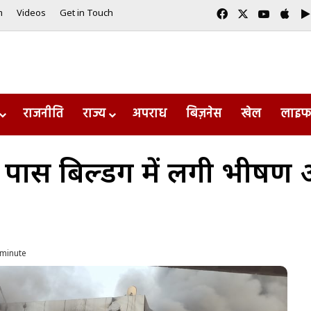
Facebook
X
YouTub
App
m
Videos
Get in Touch
राजनीति
राज्य
अपराध
बिज़नेस
खेल
लाइफ
न के पास बिल्डिंग में लगी भी
 minute