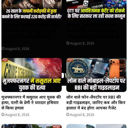
26 साल के जापानी करोड़पति ने कुत्ता
OTT पर आपत्तिजनक कंटेंट को
बनने के लिए करवाई 220 करोड़ की
रोकने के लिए सरकार ला रही सख्त
सर्जरी? वायरल वीडियो की सच्चाई
कानून, जानिए क्या-क्या बदलेगा?
जानिए
August 8, 2026
August 8, 2026
मुजफ्फरनगर में ससुराल आए युवक की
लोन वाले फोन-लैपटॉप पर RBI की
हत्या, पत्नी के प्रेमी ने धारदार हथियार
बड़ी गाइडलाइन, जानिए कब और किन
से किया हमला
हालात में बंद होगा आपका गैजेट
August 8, 2026
August 8, 2026