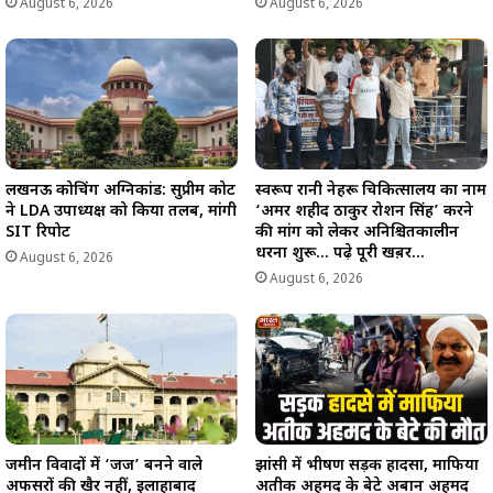
August 6, 2026
August 6, 2026
लखनऊ कोचिंग अग्निकांड: सुप्रीम कोर्ट
स्वरूप रानी नेहरू चिकित्सालय का नाम
ने LDA उपाध्यक्ष को किया तलब, मांगी
‘अमर शहीद ठाकुर रोशन सिंह’ करने
SIT रिपोर्ट
की मांग को लेकर अनिश्चितकालीन
धरना शुरू… पढ़े पूरी खब़र…
August 6, 2026
August 6, 2026
जमीन विवादों में ‘जज’ बनने वाले
झांसी में भीषण सड़क हादसा, माफिया
अफसरों की खैर नहीं, इलाहाबाद
अतीक अहमद के बेटे अबान अहमद