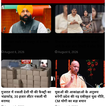
A
o
r
i
p
o
a
n
p
k
m
k
वर्ष 2022 में बिना चारदीवारी और फर्श
25 शादियां करने वाला निकला BJP
पर बैठकर पढ़ने को मजबूर थे 4 लाख
विधायक का समधी, प्रकरण सामने
विद्यार्थी
आने के बाद ज्ञान तिवारी ने तोड़ा रिश्ता
August 6, 2026
August 6, 2026
गुजरात में नकली देशी घी की फैक्ट्री का
युवाओं की आकांक्षाओं के अनुरूप
भंडाफोड़, 30 हजार लीटर नकली घी
बनेगी प्रदेश की नई एकीकृत युवा नीति,
बरामद
CM योगी का बड़ा बयान