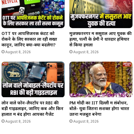
OTT पर आपत्तिजनक कंटेंट को
मुजफ्फरनगर में ससुराल आए युवक की
रोकने के लिए सरकार ला रही सख्त
हत्या, पत्नी के प्रेमी ने धारदार हथियार
कानून, जानिए क्या-क्या बदलेगा?
से किया हमला
August 8, 2026
August 8, 2026
लोन वाले फोन-लैपटॉप पर RBI की
PM मोदी का IIT दिल्ली में संबोधन,
बड़ी गाइडलाइन, जानिए कब और किन
बोले- युवा जितना सशक्त होगा भारत
हालात में बंद होगा आपका गैजेट
उतना मजबूत बनेगा
August 8, 2026
August 8, 2026