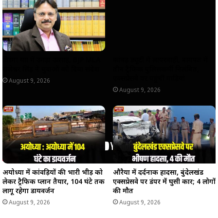
p
o
a
n
p
k
m
k
तिरंगा यात्रा में उमड़ा उत्साह, BJP MLA
कांवड़ ड्यूटी में लापरवाही, बागपत में
राजेश्वर सिंह ने युवाओं को दिया संदेश
तीन ट्रैफिक पुलिसकर्मी निलंबित,
एक्सप्रेसवे पर पहुंचीं गाड़ियां
August 9, 2026
August 9, 2026
अयोध्या में कांवड़ियों की भारी भीड़ को
औरैया में दर्दनाक हादसा, बुंदेलखंड
लेकर ट्रैफिक प्लान तैयार, 104 घंटे तक
एक्सप्रेसवे पर डंपर में घुसी कार; 4 लोगों
लागू रहेगा डायवर्जन
की मौत
August 9, 2026
August 9, 2026