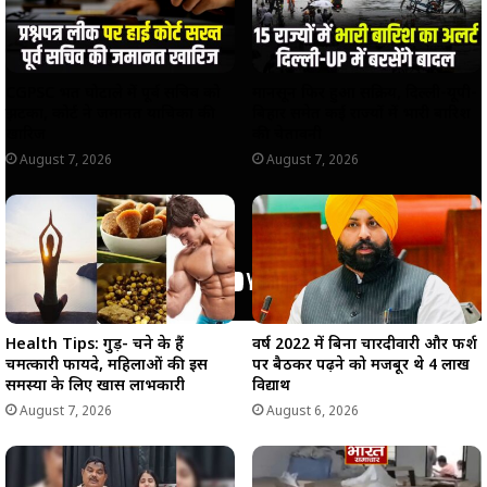
CGPSC भर्ती घोटाले में पूर्व सचिव को
मानसून फिर हुआ सक्रिय, दिल्ली-यूपी-
झटका, कोर्ट ने जमानत याचिका की
बिहार समेत कई राज्यों में भारी बारिश
खारिज
की चेतावनी
August 7, 2026
August 7, 2026
Health Tips: गुड़- चने के हैं
वर्ष 2022 में बिना चारदीवारी और फर्श
चमत्कारी फायदे, महिलाओं की इस
पर बैठकर पढ़ने को मजबूर थे 4 लाख
समस्या के लिए खास लाभकारी
विद्यार्थी
August 7, 2026
August 6, 2026